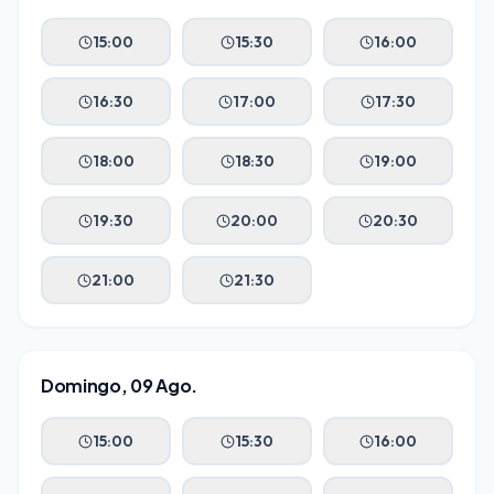
Inmobiliarias
Restaurantes y Hostelería
15:00
15:30
16:00
Clínicas Dentales
Gimnasios y Fitness
16:30
17:00
17:30
Talleres y Concesionarios
Estética y Wellness
18:00
18:30
19:00
Servicios Legales
19:30
20:00
20:30
21:00
21:30
Blog y Noticias
Agendar Auditoría IA Gratis
Domingo, 09 Ago.
15:00
15:30
16:00