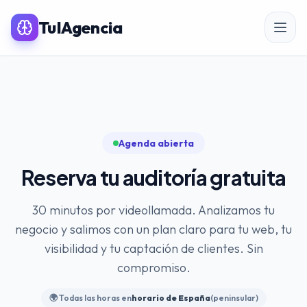
TuIAgencia
SERVICIOS PREMIUM IA
Agenda abierta
SEO
Reserva tu auditoría gratuita
Posicionamiento SEO
SEO para eCommerce
30 minutos por videollamada. Analizamos tu
negocio y salimos con un plan claro para tu web, tu
Linkbuilding & PR
visibilidad y tu captación de clientes. Sin
SEO Local
compromiso.
Auditoría SEO
🌍 Todas las horas en
horario de España
(peninsular)