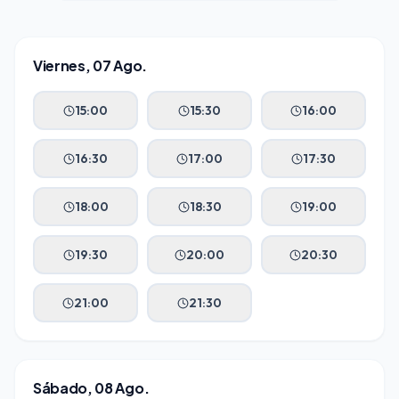
VENTAS
Viernes, 07 Ago.
⭐️
Agentes de IA
Publicidad Paid Media
15:00
15:30
16:00
Inbound Marketing
16:30
17:00
17:30
Embudos de Venta
18:00
18:30
19:00
Email Marketing
19:30
20:00
20:30
DESARROLLO WEB
21:00
21:30
Diseño y Desarrollo Web
SECTORES
Sábado, 08 Ago.