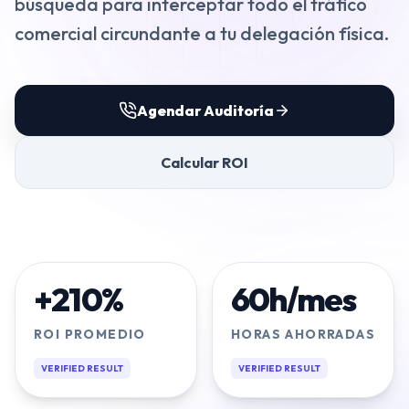
búsqueda para interceptar todo el tráfico
VENTAS
comercial circundante a tu delegación física.
⭐️
Agentes de IA
Agendar Auditoría
Publicidad Paid Media
Inbound Marketing
Calcular ROI
Embudos de Venta
Email Marketing
DESARROLLO WEB
+210%
60h/mes
Diseño y Desarrollo Web
ROI PROMEDIO
HORAS AHORRADAS
VERIFIED RESULT
VERIFIED RESULT
SECTORES