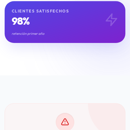
Inmobiliarias
Restaurantes y Hostelería
CLIENTES SATISFECHOS
98%
Clínicas Dentales
Gimnasios y Fitness
retención primer año
Talleres y Concesionarios
Estética y Wellness
Servicios Legales
Blog y Noticias
Agendar Auditoría IA Gratis