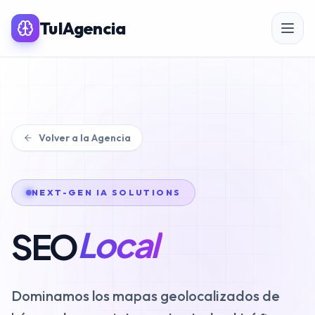
TuIAgencia
SERVICIOS PREMIUM IA
Volver a la Agencia
SEO
Posicionamiento SEO
NEXT-GEN IA SOLUTIONS
SEO para eCommerce
Local
SEO
Linkbuilding & PR
SEO Local
Dominamos los mapas geolocalizados de
Auditoría SEO