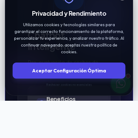
Privacidad y Rendimiento
Utilizamos cookies y tecnologías similares para
garantizar el correcto funcionamiento de la plataforma,
Chatbot
personalizar tu experiencia, y analizar nuestro tráfico. Al
Implementación
Inteligente
en 7 días
continuar navegando, aceptas nuestra política de
cookies.
Pre-evaluación de coches de
Aceptar Configuración Óptima
segunda mano por WhatsApp.
Rechazar cookies no esenciales
Beneficios
Específicos:
Respuestas
→
instantáneas:
Cero