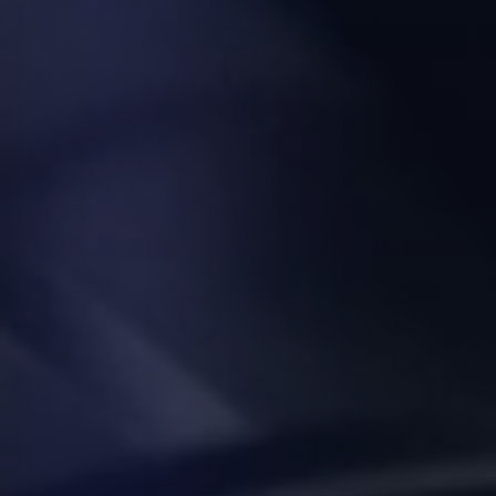
VENTAS
⭐️
Agentes de IA
Publicidad Paid Media
Inbound Marketing
Embudos de Venta
Email Marketing
DESARROLLO WEB
Diseño y Desarrollo Web
SECTORES