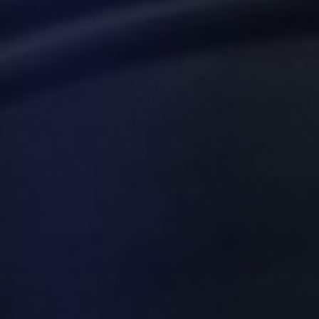
Inmobiliarias
Restaurantes y Hostelería
Clínicas Dentales
Gimnasios y Fitness
Talleres y Concesionarios
Estética y Wellness
Servicios Legales
Blog y Noticias
Agendar Auditoría IA Gratis