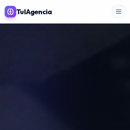
TuIAgencia
SERVICIOS PREMIUM IA
SEO
Posicionamiento SEO
SEO para eCommerce
Linkbuilding & PR
SEO Local
Auditoría SEO