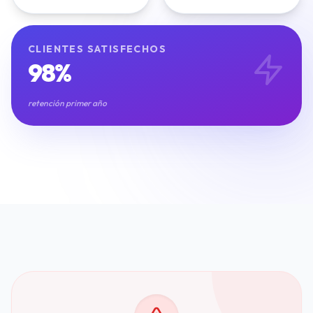
Inmobiliarias
Restaurantes y Hostelería
CLIENTES SATISFECHOS
Clínicas Dentales
Gimnasios y Fitness
98%
Talleres y Concesionarios
Estética y Wellness
retención primer año
Servicios Legales
Blog y Noticias
Agendar Auditoría IA Gratis