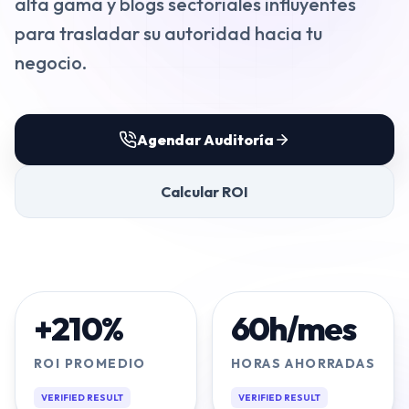
alta gama y blogs sectoriales influyentes
VENTAS
para trasladar su autoridad hacia tu
negocio.
⭐️
Agentes de IA
Publicidad Paid Media
Agendar Auditoría
Inbound Marketing
Embudos de Venta
Calcular ROI
Email Marketing
DESARROLLO WEB
Diseño y Desarrollo Web
+210%
60h/mes
ROI PROMEDIO
HORAS AHORRADAS
SECTORES
VERIFIED RESULT
VERIFIED RESULT