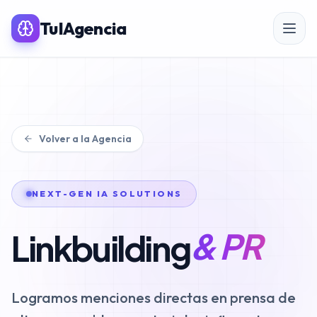
TuIAgencia
SERVICIOS PREMIUM IA
Volver a la Agencia
SEO
Posicionamiento SEO
NEXT-GEN IA SOLUTIONS
SEO para eCommerce
& PR
Linkbuilding
Linkbuilding & PR
SEO Local
Logramos menciones directas en prensa de
Auditoría SEO