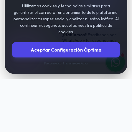
Utilizamos cookies y tecnologías similares para
garantizar el correcto funcionamiento de la plataforma,
personalizar tu experiencia, y analizar nuestro tráfico. Al
continuar navegando, aceptas nuestra política de
cookies.
¿Hablamos?
Escríbenos por
WhatsApp y te respondemos
al momento.
Aceptar Configuración Óptima
Rechazar cookies no esenciales