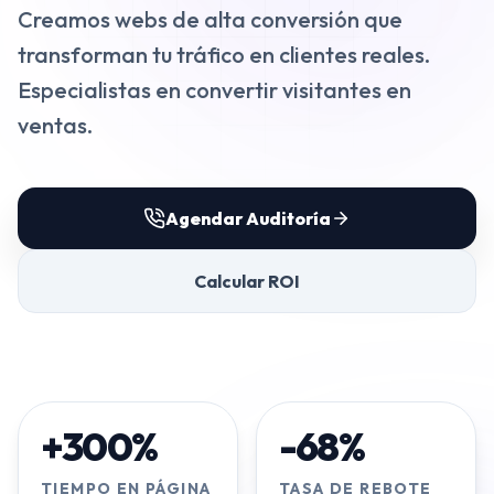
Creamos webs de alta conversión que
VENTAS
transforman tu tráfico en clientes reales.
⭐️
Agentes de IA
Especialistas en convertir visitantes en
ventas.
Publicidad Paid Media
Inbound Marketing
Agendar Auditoría
Embudos de Venta
Email Marketing
Calcular ROI
DESARROLLO WEB
Diseño y Desarrollo Web
+300%
-68%
SECTORES
TIEMPO EN PÁGINA
TASA DE REBOTE