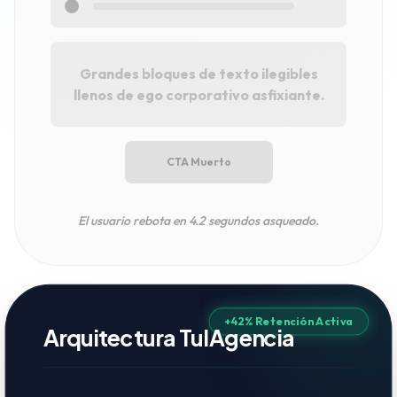
Grandes bloques de texto ilegibles
llenos de ego corporativo asfixiante.
CTA Muerto
El usuario rebota en 4.2 segundos asqueado.
+42% Retención Activa
Arquitectura TuIAgencia