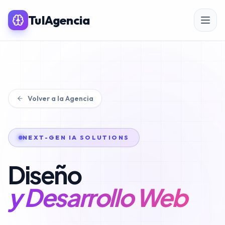
TuIAgencia
SERVICIOS PREMIUM IA
Volver a la Agencia
SEO
Posicionamiento SEO
NEXT-GEN IA SOLUTIONS
SEO para eCommerce
Diseño
Linkbuilding & PR
y Desarrollo Web
SEO Local
Auditoría SEO