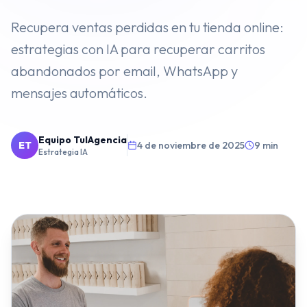
VENTAS
Recupera ventas perdidas en tu tienda online:
estrategias con IA para recuperar carritos
⭐️
Agentes de IA
abandonados por email, WhatsApp y
Publicidad Paid Media
mensajes automáticos.
Inbound Marketing
Embudos de Venta
Equipo TuIAgencia
ET
4 de noviembre de 2025
9 min
Estrategia IA
Email Marketing
DESARROLLO WEB
Diseño y Desarrollo Web
SECTORES