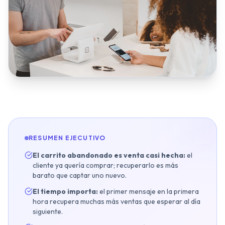
Inmobiliarias
Restaurantes y Hostelería
Clínicas Dentales
Gimnasios y Fitness
Talleres y Concesionarios
Estética y Wellness
Servicios Legales
Blog y Noticias
RESUMEN EJECUTIVO
El carrito abandonado es venta casi hecha:
el
cliente ya quería comprar; recuperarlo es más
Agendar Auditoría IA Gratis
barato que captar uno nuevo.
El tiempo importa:
el primer mensaje en la primera
hora recupera muchas más ventas que esperar al día
siguiente.