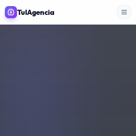
TuIAgencia
SERVICIOS PREMIUM IA
SEO
Posicionamiento SEO
SEO para eCommerce
Linkbuilding & PR
SEO Local
Auditoría SEO