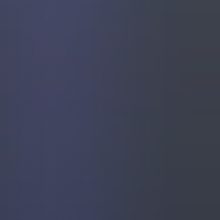
VENTAS
⭐️
Agentes de IA
Publicidad Paid Media
Inbound Marketing
Embudos de Venta
Email Marketing
DESARROLLO WEB
Diseño y Desarrollo Web
SECTORES