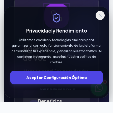
Privacidad y Rendimiento
Utilizamos cookies y tecnologías similares para
garantizar el correcto funcionamiento de la plataforma,
Agente
personalizar tu experiencia, y analizar nuestro tráfico. Al
Implementación
de Voz
en 7 días
continuar navegando, aceptas nuestra política de
cookies.
Atención penal 24h para desviar
Aceptar Configuración Óptima
a socio de guardia.
Rechazar cookies no esenciales
Beneficios
Específicos: