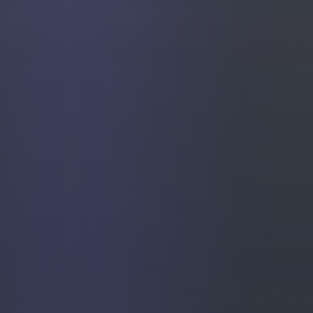
Inmobiliarias
Restaurantes y Hostelería
Clínicas Dentales
Gimnasios y Fitness
Talleres y Concesionarios
Estética y Wellness
Servicios Legales
Blog y Noticias
Agendar Auditoría IA Gratis