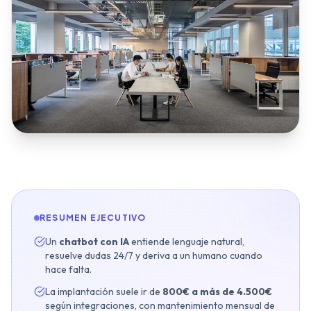
Inmobiliarias
Restaurantes y Hostelería
Clínicas Dentales
Gimnasios y Fitness
Talleres y Concesionarios
Estética y Wellness
Servicios Legales
Blog y Noticias
RESUMEN EJECUTIVO
Agendar Auditoría IA Gratis
Un
chatbot con IA
entiende lenguaje natural,
resuelve dudas 24/7 y deriva a un humano cuando
hace falta.
La implantación suele ir de
800€ a más de 4.500€
según integraciones, con mantenimiento mensual de