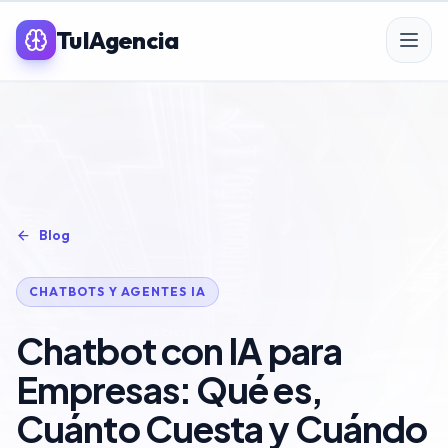
TuIAgencia
SERVICIOS PREMIUM IA
SEO
Blog
Posicionamiento SEO
CHATBOTS Y AGENTES IA
SEO para eCommerce
Chatbot con IA para
Linkbuilding & PR
Empresas: Qué es,
SEO Local
Cuánto Cuesta y Cuándo
Auditoría SEO