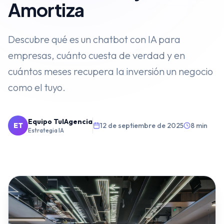
Amortiza
VENTAS
⭐️
Agentes de IA
Descubre qué es un chatbot con IA para
empresas, cuánto cuesta de verdad y en
Publicidad Paid Media
cuántos meses recupera la inversión un negocio
Inbound Marketing
como el tuyo.
Embudos de Venta
Email Marketing
Equipo TuIAgencia
ET
12 de septiembre de 2025
8 min
Estrategia IA
DESARROLLO WEB
Diseño y Desarrollo Web
SECTORES