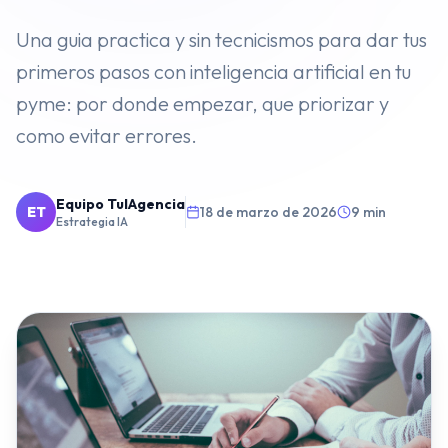
VENTAS
Una guia practica y sin tecnicismos para dar tus
primeros pasos con inteligencia artificial en tu
⭐️
Agentes de IA
pyme: por donde empezar, que priorizar y
Publicidad Paid Media
como evitar errores.
Inbound Marketing
Embudos de Venta
Equipo TuIAgencia
ET
18 de marzo de 2026
9 min
Estrategia IA
Email Marketing
DESARROLLO WEB
Diseño y Desarrollo Web
SECTORES