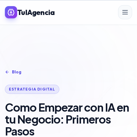
TuIAgencia
SERVICIOS PREMIUM IA
SEO
Blog
Posicionamiento SEO
ESTRATEGIA DIGITAL
SEO para eCommerce
Como Empezar con IA en
Linkbuilding & PR
tu Negocio: Primeros
SEO Local
Pasos
Auditoría SEO