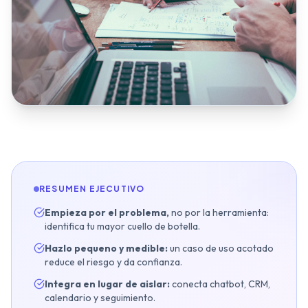
Inmobiliarias
Restaurantes y Hostelería
Clínicas Dentales
Gimnasios y Fitness
Talleres y Concesionarios
Estética y Wellness
Servicios Legales
Blog y Noticias
RESUMEN EJECUTIVO
Empieza por el problema,
no por la herramienta:
identifica tu mayor cuello de botella.
Agendar Auditoría IA Gratis
Hazlo pequeno y medible:
un caso de uso acotado
reduce el riesgo y da confianza.
Integra en lugar de aislar:
conecta chatbot, CRM,
calendario y seguimiento.