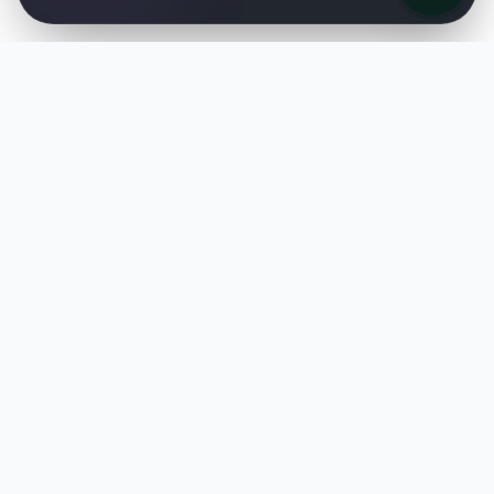
TuIAgencia
Transformamos negocios mediante la
automatización inteligente. Escala tus
operaciones con tecnología de vanguardia.
Legal