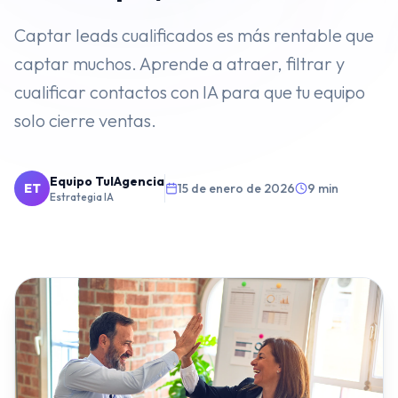
VENTAS
Captar leads cualificados es más rentable que
captar muchos. Aprende a atraer, filtrar y
⭐️
Agentes de IA
cualificar contactos con IA para que tu equipo
Publicidad Paid Media
solo cierre ventas.
Inbound Marketing
Embudos de Venta
Equipo TuIAgencia
ET
15 de enero de 2026
9 min
Estrategia IA
Email Marketing
DESARROLLO WEB
Diseño y Desarrollo Web
SECTORES