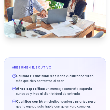
Inmobiliarias
Restaurantes y Hostelería
Clínicas Dentales
Gimnasios y Fitness
Talleres y Concesionarios
Estética y Wellness
Servicios Legales
Blog y Noticias
RESUMEN EJECUTIVO
Calidad > cantidad:
diez leads cualificados valen
más que cien contactos al azar.
Agendar Auditoría IA Gratis
Atrae específico:
un mensaje concreto espanta
curiosos y trae al cliente ideal de entrada.
Cualifica con IA:
un chatbot puntúa y prioriza para
que tu equipo solo hable con quien va a comprar.