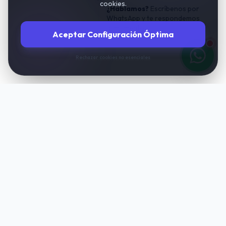
cookies.
¿Hablamos?
Escríbenos por
WhatsApp y te respondemos
al momento.
Aceptar Configuración Óptima
Rechazar cookies no esenciales
TuIAgencia
Transformamos negocios mediante la
automatización inteligente. Escala tus