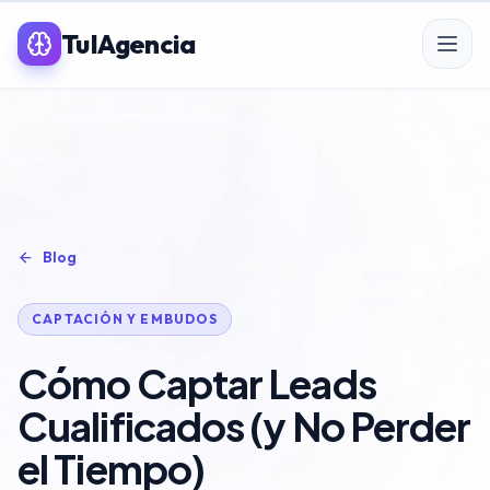
TuIAgencia
SERVICIOS PREMIUM IA
SEO
Blog
Posicionamiento SEO
CAPTACIÓN Y EMBUDOS
SEO para eCommerce
Cómo Captar Leads
Linkbuilding & PR
Cualificados (y No Perder
SEO Local
el Tiempo)
Auditoría SEO