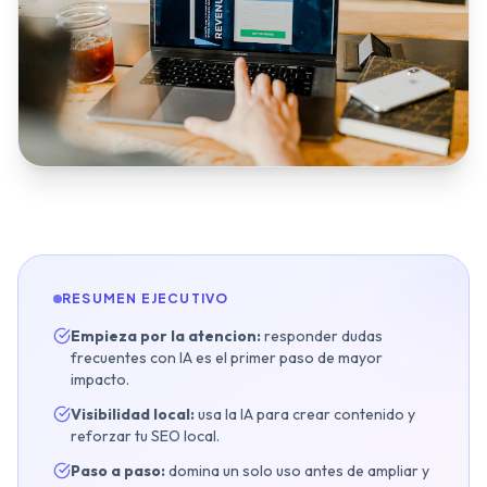
Inmobiliarias
Restaurantes y Hostelería
Clínicas Dentales
Gimnasios y Fitness
Talleres y Concesionarios
Estética y Wellness
Servicios Legales
Blog y Noticias
RESUMEN EJECUTIVO
Empieza por la atencion:
responder dudas
frecuentes con IA es el primer paso de mayor
Agendar Auditoría IA Gratis
impacto.
Visibilidad local:
usa la IA para crear contenido y
reforzar tu SEO local.
Paso a paso:
domina un solo uso antes de ampliar y