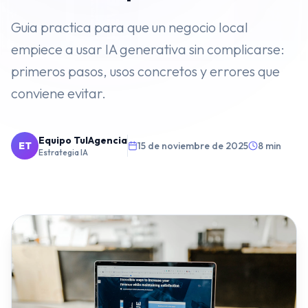
VENTAS
Guia practica para que un negocio local
empiece a usar IA generativa sin complicarse:
⭐️
Agentes de IA
primeros pasos, usos concretos y errores que
Publicidad Paid Media
conviene evitar.
Inbound Marketing
Embudos de Venta
Equipo TuIAgencia
ET
15 de noviembre de 2025
8 min
Estrategia IA
Email Marketing
DESARROLLO WEB
Diseño y Desarrollo Web
SECTORES