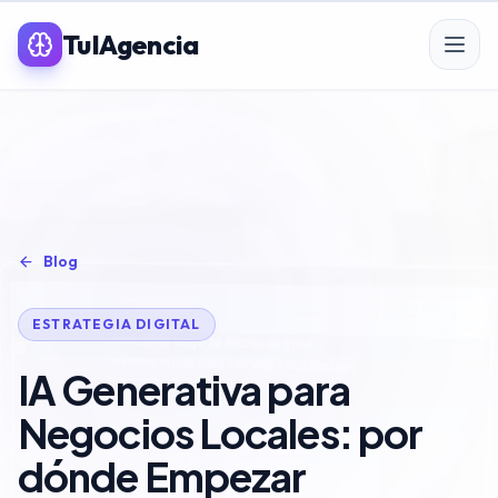
TuIAgencia
SERVICIOS PREMIUM IA
SEO
Blog
Posicionamiento SEO
ESTRATEGIA DIGITAL
SEO para eCommerce
IA Generativa para
Linkbuilding & PR
Negocios Locales: por
SEO Local
dónde Empezar
Auditoría SEO